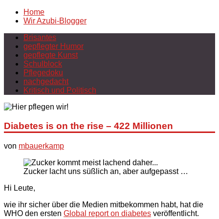
Zum
Home
Inhalt
Wir Azubi-Blogger
springen
Brisantes
Hier pflegen wir!
Als Pflegeazubis der Caritas bloggen wir über unsere
gepflegter Humor
Erfahrungen aus der Ausbildung zum examinierten
gepflegte Kunst
Altenpfleger
Schulblock
Pflegedoku
nachgedacht
Kritisch und Politisch
Diabetes is on the rise – 422 Millionen
von
mbauerkamp
Zucker lacht uns süßlich an, aber aufgepasst …
Hi Leute,
wie ihr sicher über die Medien mitbekommen habt, hat die
WHO den ersten
Global report on diabetes
veröffentlicht.