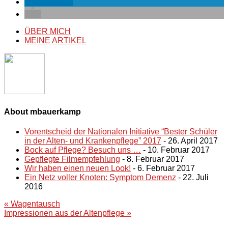
mitteilen
ÜBER MICH
MEINE ARTIKEL
About mbauerkamp
Vorentscheid der Nationalen Initiative “Bester Schüler
in der Alten- und Krankenpflege” 2017
- 26. April 2017
Bock auf Pflege? Besuch uns …
- 10. Februar 2017
Gepflegte Filmempfehlung
- 8. Februar 2017
Wir haben einen neuen Look!
- 6. Februar 2017
Ein Netz voller Knoten: Symptom Demenz
- 22. Juli
2016
Beitragsnavigation
« Wagentausch
Impressionen aus der Altenpflege »